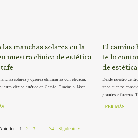
 las manchas solares en la
El camino h
en nuestra clínica de estética
te lo cont
tafe
de estética
manchas solares y quieres eliminarlas con eficacia,
Desde nuestro centro
nuestra clínica estética en Getafe. Gracias al láser
unos cuantos consejo
grandes esfuerzos. 
ÁS
LEER MÁS
Anterior
1
2
3
…
34
Siguiente »