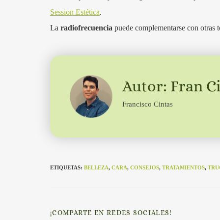
Session Estética
.
La
radiofrecuencia
puede complementarse con otras té
Autor: Fran C
Francisco Cintas
ETIQUETAS
:
BELLEZA
,
CARA
,
CONSEJOS
,
TRATAMIENTOS
,
TRU
¡COMPARTE EN REDES SOCIALES!