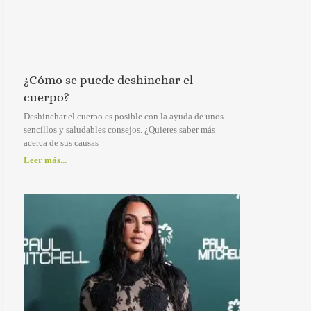
¿Cómo se puede deshinchar el
cuerpo?
Deshinchar el cuerpo es posible con la ayuda de unos
sencillos y saludables consejos. ¿Quieres saber más
acerca de sus causas
Leer más...