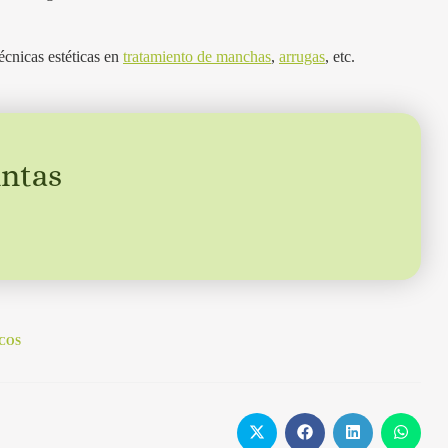
cnicas estéticas en
tratamiento de manchas
,
arrugas
, etc.
intas
COS