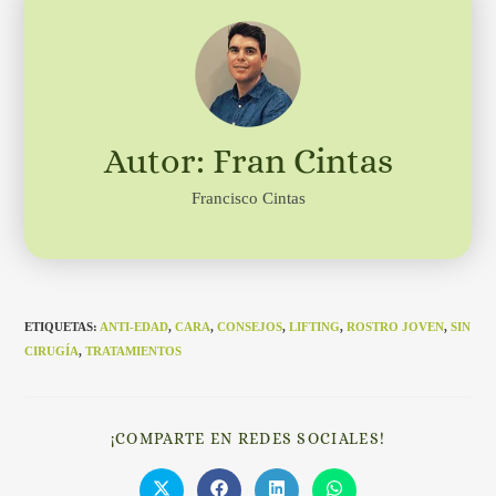
Autor: Fran Cintas
Francisco Cintas
ETIQUETAS
:
ANTI-EDAD
,
CARA
,
CONSEJOS
,
LIFTING
,
ROSTRO JOVEN
,
SIN
CIRUGÍA
,
TRATAMIENTOS
¡COMPARTE EN REDES SOCIALES!